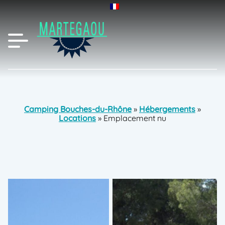
Camping Bouches-du-Rhône
»
Hébergements
»
Locations
»
Emplacement nu