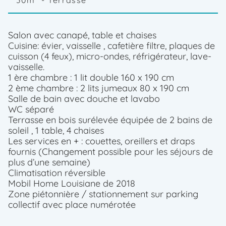
30m²
- Terrasse
Votre séjour
du
13/08/2026
au
20/08/2026
Salon avec canapé, table et chaises
Last
Cuisine: évier, vaisselle , cafetière filtre, plaques de
minute été
cuisson (4 feux), micro-ondes, réfrigérateur, lave-
Last
vaisselle.
minute été
1 ère chambre : 1 lit double 160 x 190 cm
à partir de
2 ème chambre : 2 lits jumeaux 80 x 190 cm
1785€
Salle de bain avec douche et lavabo
1428€
WC séparé
Plus
Terrasse en bois surélevée équipée de 2 bains de
que 1
soleil , 1 table, 4 chaises
disponible
Les services en + : couettes, oreillers et draps
!
fournis (Changement possible pour les séjours de
plus d’une semaine)
RÉSERVER
Climatisation réversible
Mobil Home Louisiane de 2018
PREMIUM
Zone piétonnière / stationnement sur parking
Votre séjour
collectif avec place numérotée
du
12/08/2026
au
19/08/2026