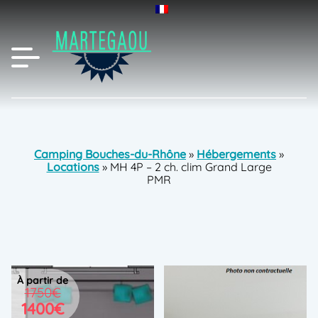
Camping Bouches-du-Rhône
»
Hébergements
»
Locations
»
MH 4P – 2 ch. clim Grand Large
PMR
à partir de
1750€
1400€