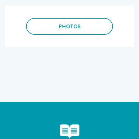
Last
minute été
Last
minute été
PHOTOS
à partir de
1820€
1456€
Plus
que 1
disponible
!
RÉSERVER