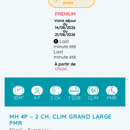
dates
PREMIUM
Votre séjour
du
14/08/2026
au
21/08/2026
Last
minute été
Last
minute été
à partir de
1750€
1400€
Plus
que 1
disponible
30M²
4 P
2 CH
1 SDB
CLIM
PMR
!
RÉSERVER
MH 4P – 2 CH. CLIM GRAND LARGE
PMR
PREMIUM