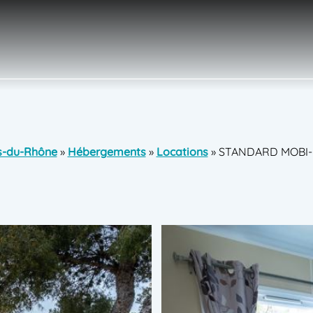
s-du-Rhône
»
Hébergements
»
Locations
»
STANDARD MOBI-H