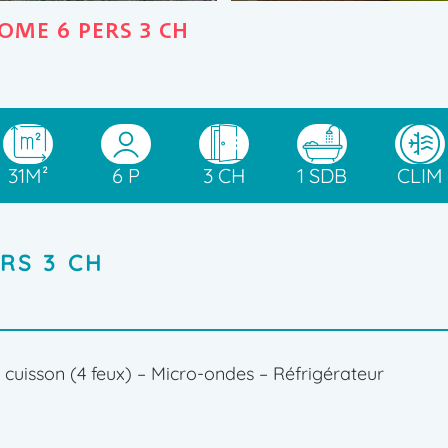
OME 6 PERS 3 CH
31M²
6 P
3 CH
1 SDB
CLIM
RS 3 CH
de cuisson (4 feux) – Micro-ondes – Réfrigérateur