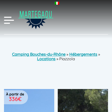
Camping Bouches-du-Rhône
»
Hébergements
»
Locations
»
Piazzola
à partir de
336€