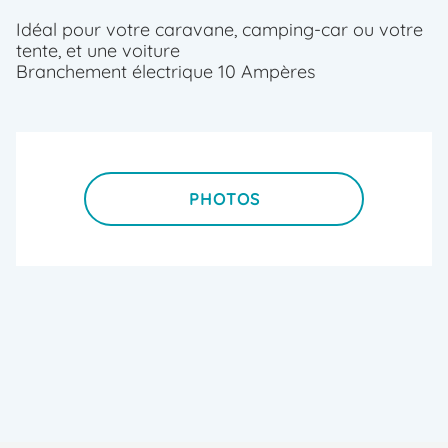
336€
Idéal pour votre caravane, camping-car ou votre
tente, et une voiture
RÉSERVER
Branchement électrique 10 Ampères
Tariffa 2
pers
Votre séjour
du
14/08/2026
au
PHOTOS
22/08/2026
à partir de
384€
Plus
que 3
disponibles
!
RÉSERVER