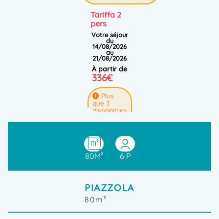
Tariffa 2
pers
Votre séjour
du
14/08/2026
au
21/08/2026
à partir de
336€
Plus
que 3
disponibles
!
RÉSERVER
80M²
6 P
Tariffa 2
pers
Votre séjour
PIAZZOLA
du
15/08/2026
80m²
au
22/08/2026
à partir de