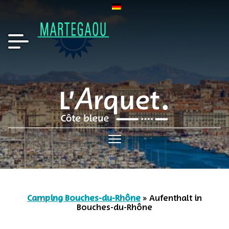
UNTERKUNFT
SEMINAR
UMGEBUNG
CAMPINGPLATZ L'ARQUET
WASSER- &
WELLNESSBEREICH
DIENSTE
ANIMATIONEN
RESTAURANT
UNTERKUNFT
SEMINAR
UMGEBUNG
Camping Bouches-du-Rhône
»
Aufenthalt in
Bouches-du-Rhône
CAMPINGPLATZ L'ARQUET