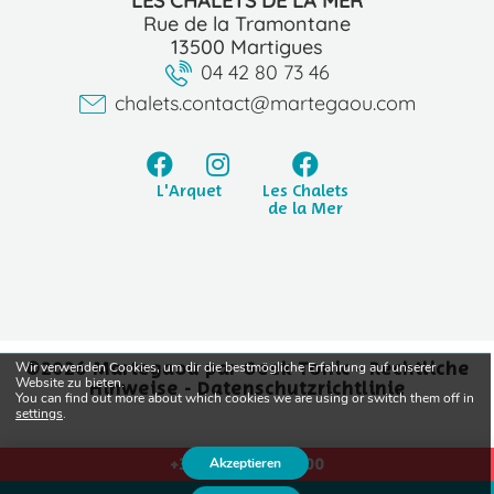
LES CHALETS DE LA MER
Rue de la Tramontane
13500 Martigues
04 42 80 73 46
chalets.contact@martegaou.com
L'Arquet
Les Chalets
de la Mer
©2026 Martegaou par
Geek Tonic
-
Rechtliche
Wir verwenden Cookies, um dir die bestmögliche Erfahrung auf unserer
Website zu bieten.
Hinweise
-
Datenschutzrichtlinie
You can find out more about which cookies we are using or switch them off in
settings
.
+33(0)4.42.42.81.00
Akzeptieren