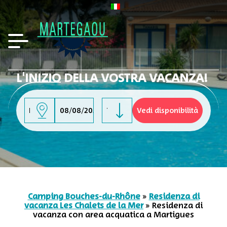
L'INIZIO DELLA VOSTRA VACANZA!
-
Camping Bouches-du-Rhône
»
Residenza di
vacanza Les Chalets de la Mer
»
Residenza di
vacanza con area acquatica a Martigues