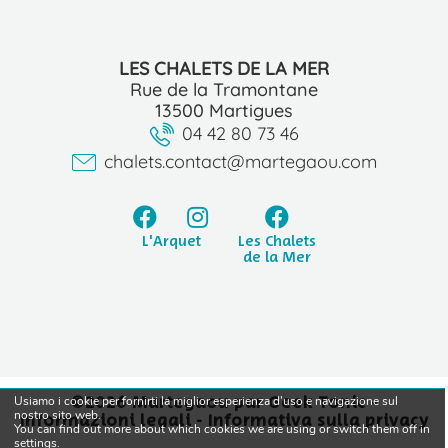
LES CHALETS DE LA MER
Rue de la Tramontane
13500 Martigues
04 42 80 73 46
chalets.contact@martegaou.com
L'Arquet
Les Chalets
de la Mer
©2026 Martegaou par
Geek Tonic
-
Usiamo i cookie per fornirti la miglior esperienza d'uso e navigazione sul
nostro sito web.
Informazioni legali
-
Informativa sulla privacy
You can find out more about which cookies we are using or switch them off in
settings
.