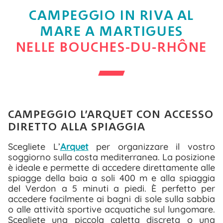
ESPACE AQUATIQUE & BIEN
ÊTRE – L’ARQUET
CAMPEGGIO IN RIVA AL
SERVICES – L’ARQUET
MARE A MARTIGUES
NELLE BOUCHES-DU-RHÔNE
ANIMATIONS – L’ARQUET
RESTAURANT – L’ARQUET
CAMPEGGIO L’ARQUET CON ACCESSO
DIRETTO ALLA SPIAGGIA
Scegliete L’
Arquet
per organizzare il vostro
soggiorno sulla costa mediterranea. La posizione
è ideale e permette di accedere direttamente alle
spiagge della baia a soli 400 m e alla spiaggia
del Verdon a 5 minuti a piedi. È perfetto per
accedere facilmente ai bagni di sole sulla sabbia
o alle attività sportive acquatiche sul lungomare.
Scegliete una piccola caletta discreta o una